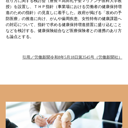
在り方に関する検討会（座長＝髙田礼子聖マリアンナ医科大学教
授）を設置し、ＴＨＰ指針（事業場における労働者の健康保持増
進のための指針）の見直しに着手した。政府が掲げる「攻めの予
防医療」の推進に向け、がんや歯周疾患、女性特有の健康課題へ
の対応について、指針で求める健康保持増進措置に盛り込むこと
などを検討する。健康保険組合など医療保険者との連携のあり方
も論点とする。
引用／労働新聞令和8年5月18日第3545号（労働新聞社）