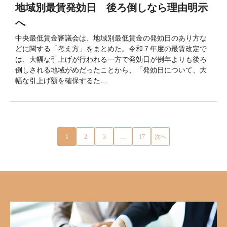
地域別最賃発効日 後ろ倒しなら理由明示
へ
中央最低賃金審議会は、地域別最低賃金の発効日のあり方な
どに関する「考え方」をまとめた。令和７年度の最賃改定で
は、大幅な引上げが行われる一方で発効日が例年よりも後ろ
倒しされる地域がめだったことから、「発効日について、大
幅な引上げ額を確保するた…
1
2
3
…
17
次へ