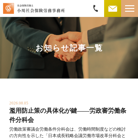
お知らせ記事一覧
2026.08.05
濫用防止策の具体化が鍵――労政審労働条
件分科会
労働政策審議会労働条件分科会は、労働時間制度などの検討
の方向性を示した「日本成長戦略会議労働市場改革分科会と