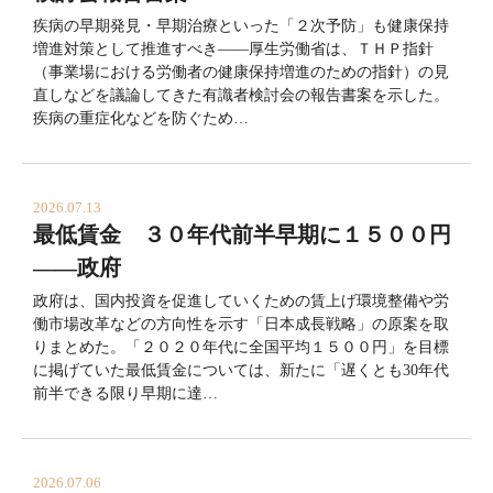
疾病の早期発見・早期治療といった「２次予防」も健康保持
増進対策として推進すべき――厚生労働省は、ＴＨＰ指針
（事業場における労働者の健康保持増進のための指針）の見
直しなどを議論してきた有識者検討会の報告書案を示した。
疾病の重症化などを防ぐため…
2026.07.13
最低賃金 ３０年代前半早期に１５００円
――政府
政府は、国内投資を促進していくための賃上げ環境整備や労
働市場改革などの方向性を示す「日本成長戦略」の原案を取
りまとめた。「２０２０年代に全国平均１５００円」を目標
に掲げていた最低賃金については、新たに「遅くとも30年代
前半できる限り早期に達…
2026.07.06