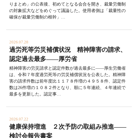
りまとめ」の公表後、初めてとなる会合を開き、裁量労働制
の対象拡大などをめぐって議論した。使用者側は「裁量性の
確保が裁量労働制の根幹」…
2026.07.28
過労死等労災補償状況 精神障害の請求、
認定過去最多――厚労省
精神障害の労災請求と認定件数が過去最多に――厚生労働省
は、令和７年度過労死等の労災補償状況を公表した。精神障
害の請求件数は前年度比１１７８件増の４９５８件、認定件
数は26件増の１０８２件となり、順に５年連続、４年連続で
最多を更新した。認定事…
2026.07.22
健康保持増進 ２次予防の取組み推進――
検討会報告書案